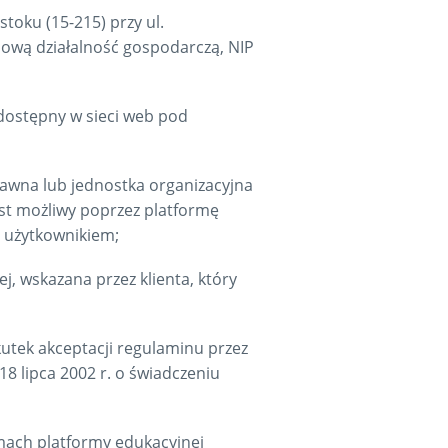
oku (15-215) przy ul. 
ową działalność gospodarczą, NIP 
dostępny w sieci web pod
rawna lub jednostka organizacyjna
est możliwy poprzez platformę
e użytkownikiem;
j, wskazana przez klienta, który
utek akceptacji regulaminu przez
8 lipca 2002 r. o świadczeniu
mach platformy edukacyjnej