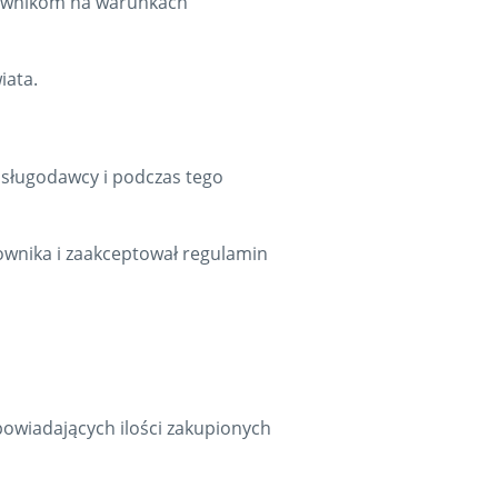
tkownikom na warunkach
iata.
 usługodawcy i podczas tego
kownika i zaakceptował regulamin
owiadających ilości zakupionych