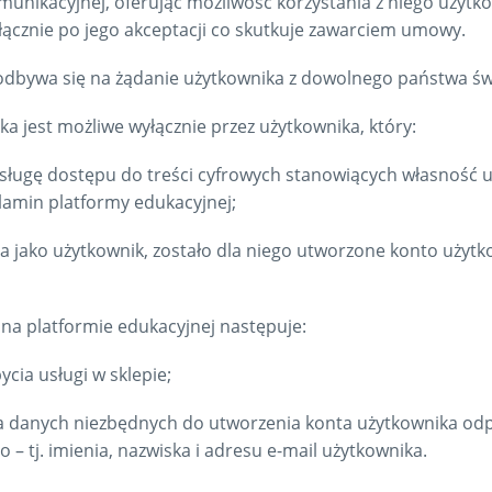
omunikacyjnej, oferując możliwość korzystania z niego uży
łącznie po jego akceptacji co skutkuje zawarciem umowy.
odbywa się na żądanie użytkownika z dowolnego państwa św
ka jest możliwe wyłącznie przez użytkownika, który:
e usługę dostępu do treści cyfrowych stanowiących własność
amin platformy edukacyjnej;
ta jako użytkownik, zostało dla niego utworzone konto użyt
na platformie edukacyjnej następuje:
cia usługi w sklepie;
ta danych niezbędnych do utworzenia konta użytkownika odp
 tj. imienia, nazwiska i adresu e-mail użytkownika.