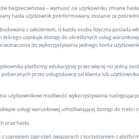
ów bezpieczeństwa – wymusić na użytkowniku zmianę hasła
miany hasła użytkownik poinformowany zostanie za pośredni
zbudowana z założeniem, iż każda osoba fizyczna posiada wł
m którego uzyskuje dostęp do określonych usług warunkowy
 przeznaczona do wykorzystywania jednego konta użytkownik
żytkownika platformy edukacyjnej przez więcej niż jedną o
at pobieranych przez usługodawcę od klienta lub użytkownik
nia użytkownikowi możliwość wykorzystywania następującyc
sklepie usługi warunkowej umożliwiającej dostęp do treści c
h oraz hasła.
 z szeregiem zagrożeń związanych z korzystaniem z platform