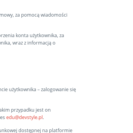
 umowy, za pomocą wiadomości
zenia konta użytkownika, za
ika, wraz z informacją o
cie użytkownika – zalogowanie się
akim przypadku jest on
res
edu@devstyle.pl
.
unkowej dostępnej na platformie