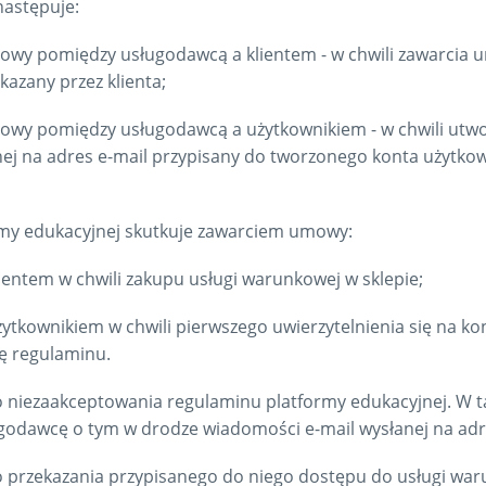
następuje:
owy pomiędzy usługodawcą a klientem - w chwili zawarcia
kazany przez klienta;
wy pomiędzy usługodawcą a użytkownikiem - w chwili utwor
 na adres e-mail przypisany do tworzonego konta użytkown
rmy edukacyjnej skutkuje zawarciem umowy:
entem w chwili zakupu usługi warunkowej w sklepie;
tkownikiem w chwili pierwszego uwierzytelnienia się na kon
ę regulaminu.
o niezaakceptowania regulaminu platformy edukacyjnej. W t
odawcę o tym w drodze wiadomości e-mail wysłanej na ad
o przekazania przypisanego do niego dostępu do usługi war