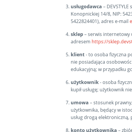
usługodawca
–
DEVSTYLE sp
Konopnickiej 14/8, NIP: 54
5422824401),
adres e-mail
sklep
– serwis internetowy
adresem
https://sklep.devst
klient
- to osoba fizyczna 
nie posiadająca osobowości 
edukacyjną; w przypadku gdy
użytkownik
- osoba fizyczn
kupił usługę; użytkownik ni
umowa
– stosunek prawny,
użytkownika, będący w istoc
usług drogą elektroniczną, 
konto użytkownika
– zbió