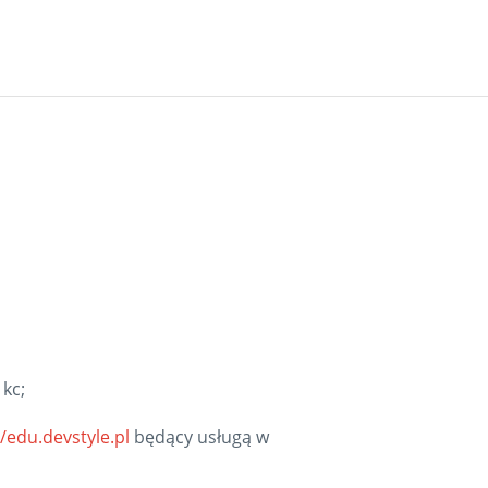
kc;
//edu.devstyle.pl
będący usługą w