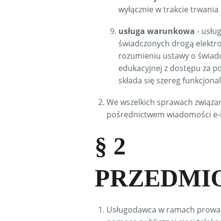
wyłącznie w trakcie trwani
usługa warunkowa
- usłu
świadczonych drogą elektr
rozumieniu ustawy o świadc
edukacyjnej z dostępu za p
składa się szereg funkcjon
We wszelkich sprawach związan
pośrednictwem wiadomości e-m
§ 2
PRZEDMI
Usługodawca w ramach prowadzo