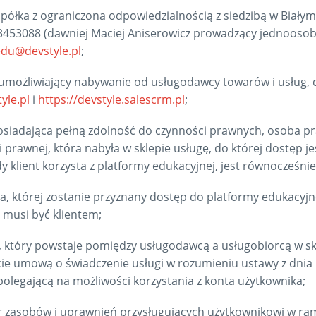
ółka z ograniczona odpowiedzialnością z siedzibą w Białymst
23453088 (dawniej Maciej Aniserowicz prowadzący jednoosob
edu@devstyle.pl
;
 umożliwiający nabywanie od usługodawcy towarów i usług, 
yle.pl
i
https://devstyle.salescrm.pl
;
posiadająca pełną zdolność do czynności prawnych, osoba p
prawnej, która nabyła w sklepie usługę, do której dostęp j
 klient korzysta z platformy edukacyjnej, jest równocześni
a, której zostanie przyznany dostęp do platformy edukacyjne
e musi być klientem;
 który powstaje pomiędzy usługodawcą a usługobiorcą w sk
ie umową o świadczenie usługi w rozumieniu ustawy z dnia 1
polegającą na możliwości korzystania z konta użytkownika;
r zasobów i uprawnień przysługujących użytkownikowi w ra